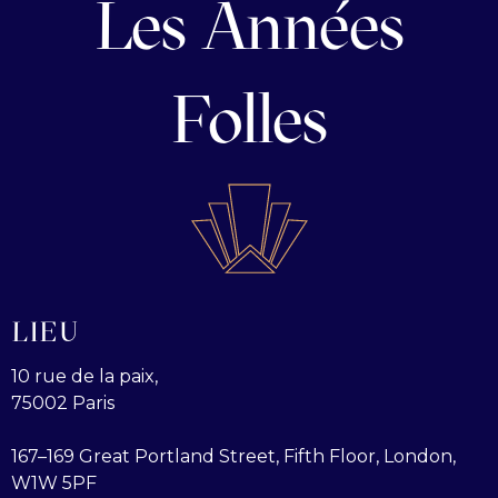
Les Années
Folles
LIEU
10 rue de la paix,
75002 Paris
167–169 Great Portland Street, Fifth Floor, London,
W1W 5PF