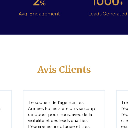
2
1000
%
+
Avg. Engagement
Leads Generated
Avis Clients
Le soutien de l’agence Les
Trè
s
Années Folles a été un vrai coup
l’é
B
de boost pour nous, avec de la
l’é
visibilité et des leads qualifiés !
cli
L’équipe est impliquée et très
exp