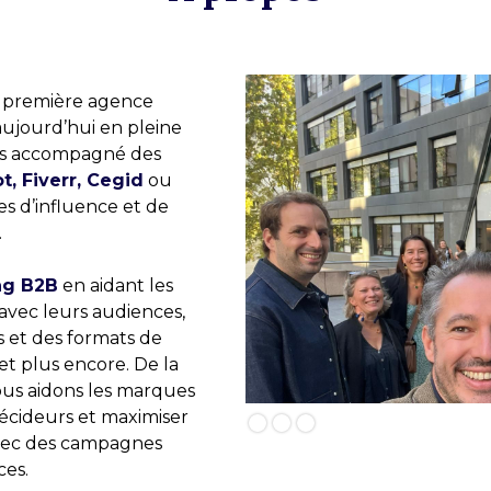
la première agence
aujourd’hui en pleine
ons accompagné des
, Fiverr, Cegid
ou
s d’influence et de
.
ng B2B
en aidant les
 avec leurs audiences,
s et des formats de
 et plus encore. De la
nous aidons les marques
Slide 1 of 3.
décideurs et maximiser
avec des campagnes
ces.