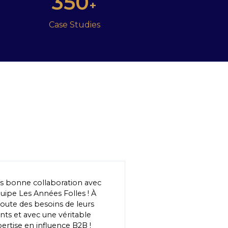
350
+
Case Studies
s bonne collaboration avec
quipe Les Années Folles ! À
coute des besoins de leurs
ents et avec une véritable
ertise en influence B2B !