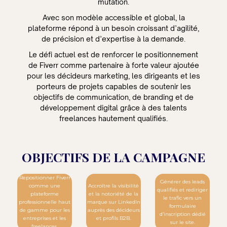
mutation.
Avec son modèle accessible et global, la
plateforme répond à un besoin croissant d’agilité,
de précision et d’expertise à la demande.
Le défi actuel est de renforcer le positionnement
de Fiverr comme partenaire à forte valeur ajoutée
pour les décideurs marketing, les dirigeants et les
porteurs de projets capables de soutenir les
objectifs de communication, de branding et de
développement digital grâce à des talents
freelances hautement qualifiés.
OBJECTIFS DE LA CAMPAGNE
Repositionner Fiverr
Générer des leads
comme une
Accroître la visibilité
qualifiés et rediriger
plateforme
et la notoriété de la
le trafic vers un
professionnelle haut
marque sur LinkedIn
formulaire
de gamme pour les
auprès des décideurs
d’inscription dédié
entreprises et les
et profils B2B.
sur le site.
freelances.