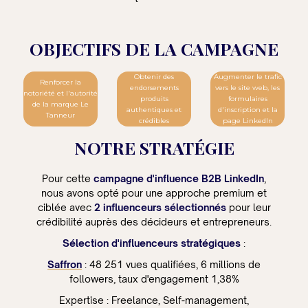
OBJECTIFS DE LA CAMPAGNE
Obtenir des
Augmenter le trafic
Renforcer la
endorsements
vers le site web, les
notoriété et l'autorité
produits
formulaires
de la marque Le
authentiques et
d'inscription et la
Tanneur
crédibles
page LinkedIn
NOTRE STRATÉGIE
Pour cette
campagne d'influence B2B LinkedIn
,
nous avons opté pour une approche premium et
ciblée avec
2 influenceurs sélectionnés
pour leur
crédibilité auprès des décideurs et entrepreneurs.
Sélection d'influenceurs stratégiques
:
Saffron
: 48 251 vues qualifiées, 6 millions de
followers, taux d'engagement 1,38%
Expertise : Freelance, Self-management,