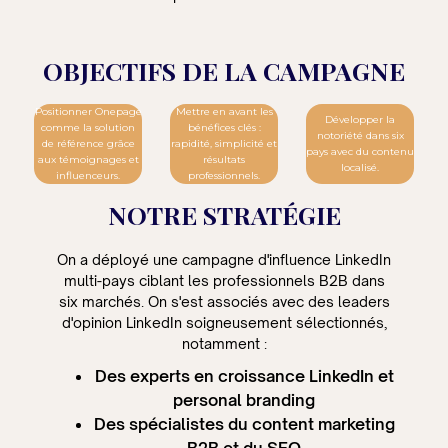
OBJECTIFS DE LA CAMPAGNE
Positionner Onepage
Mettre en avant les
Développer la
comme la solution
bénéfices clés :
notoriété dans six
de référence grâce
rapidité, simplicité et
pays avec du contenu
aux témoignages et
résultats
localisé.
influenceurs.
professionnels.
NOTRE STRATÉGIE
On a déployé une campagne d'influence LinkedIn
multi-pays ciblant les professionnels B2B dans
six marchés. On s'est associés avec des leaders
d'opinion LinkedIn soigneusement sélectionnés,
notamment :
Des experts en croissance LinkedIn et
personal branding
Des spécialistes du content marketing