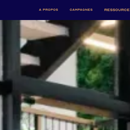
A PROPOS
CAMPAGNES
RESSOURCE