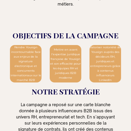
métiers.
OBJECTIFS DE LA CAMPAGNE
Rendre Yousign
Valoriser notoriété de
Mettre en avant
incontournable face
Yousign auprès des
l'expertise juridique
aux enjeux de la
décideurs RH,
française de Yousign
signature
juridiques et
et son efficacité pour
électronique et
entrepreneurs grâce
les équipes RH et
concurrents
à contenus
juridiques B2B
internationaux sur le
influenceurs
moderne
marché B2B
LinkedIn
NOTRE STRATÉGIE
La campagne a reposé sur une carte blanche
donnée à plusieurs influenceurs B2B issus des
univers RH, entrepreneuriat et tech. En s’appuyant
sur leurs expériences personnelles de la
signature de contrats, ils ont créé des contenus