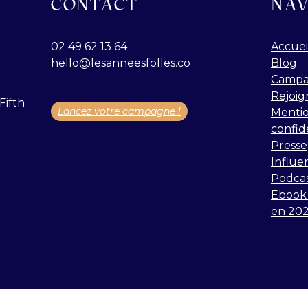
CONTACT
NAV
02 49 62 13 64
Accuei
hello@lesanneesfolles.co
Blog
Campa
Rejoig
Fifth
Lancez votre campagne !
Mentio
confid
Presse
Influe
Podca
Ebook 
en 20