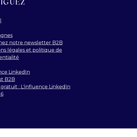
IGUEZ
l
gnes
nez notre newsletter B2B
ns légales et politique de
entialité
nce LinkedIn
st B2B
gratuit : L'influence LinkedIn
26