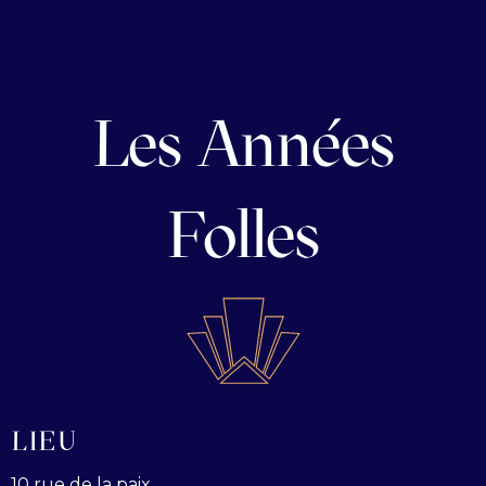
Les Années
Folles
LIEU
10 rue de la paix,