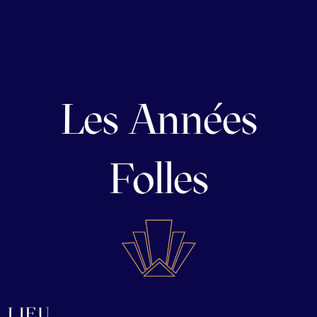
Les Années
Folles
LIEU