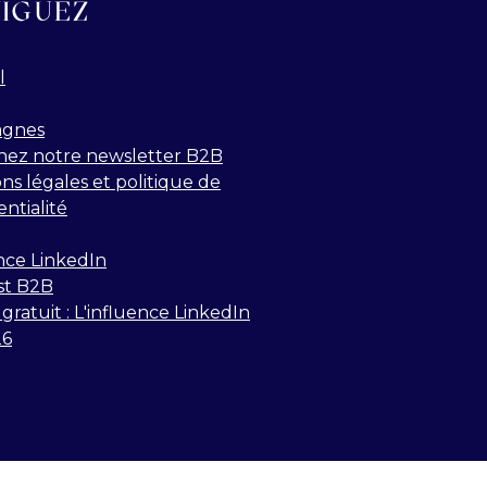
IGUEZ
l
gnes
nez notre newsletter B2B
ns légales et politique de
entialité
nce LinkedIn
st B2B
gratuit : L'influence LinkedIn
26