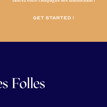
lancez votre campagne dès maintenant !
Get started !
s Folles