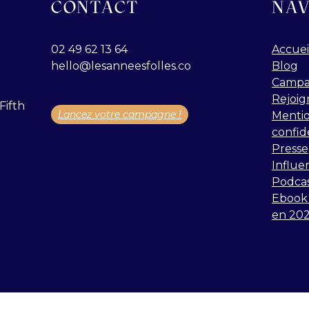
CONTACT
NAV
02 49 62 13 64
Accuei
hello@lesanneesfolles.co
Blog
Campa
Rejoig
Fifth
Lancez votre campagne !
Mentio
confid
Presse
Influe
Podca
Ebook 
en 20