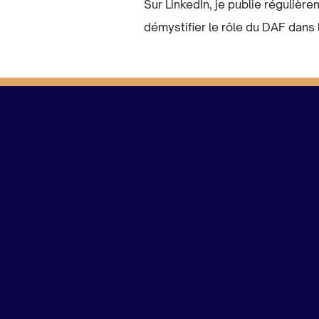
Sur LinkedIn, je publie régulièr
démystifier le rôle du DAF dans 
Biographie
Profession :
Directeur Administratif et Financ
partagé