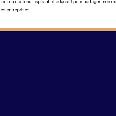
ement du contenu inspirant et éducatif pour partager mon ex
les entreprises.
ier (DAF) à temps