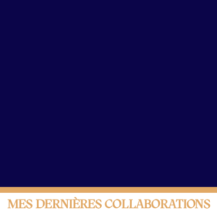
ation
mettent de capter
ges plus accessibles.
re et à mieux gérer
dans la gestion
’association que j’ai
e l’espoir à ceux qui
MES DERNIÈRES COLLABORATIONS