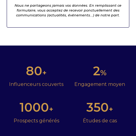
Nous ne partageons jamais vos données. En remplissant ce
formulaire, vous acceptez de recevoir ponctuellement des
communications (actualités, événements...) de notre part.
80
2
+
%
Influenceurs couverts
Engagement moyen
1000
350
+
+
Prospects générés
Études de cas