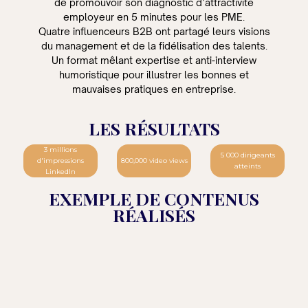
de promouvoir son diagnostic d’attractivité
employeur en 5 minutes pour les PME.
Quatre influenceurs B2B ont partagé leurs visions
du management et de la fidélisation des talents.
Un format mêlant expertise et anti-interview
humoristique pour illustrer les bonnes et
mauvaises pratiques en entreprise.
LES RÉSULTATS
3 millions
5 000 dirigeants
d'impressions
800,000 video views
atteints
LinkedIn
EXEMPLE DE CONTENUS
RÉALISÉS