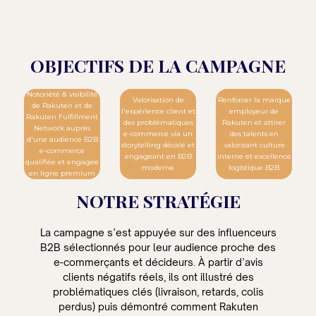
OBJECTIFS DE LA CAMPAGNE
Notoriété & visibilité
Valorisation de
Renforcer la marque
de Rakuten et de
l'expérience client et
employeur de
Rakuten Fulfillment
des problématiques
Rakuten et attirer
Network auprès
e-commerce via un
des talents en
d'une audience B2B
storytelling décalé et
valorisant culture
e-commerce
engageant en B2B
interne et excellence
qualifiée et engagée
moderne
logistique B2B
en ligne premium
NOTRE STRATÉGIE
La campagne s’est appuyée sur des influenceurs
B2B sélectionnés pour leur audience proche des
e-commerçants et décideurs. À partir d’avis
clients négatifs réels, ils ont illustré des
problématiques clés (livraison, retards, colis
perdus) puis démontré comment Rakuten