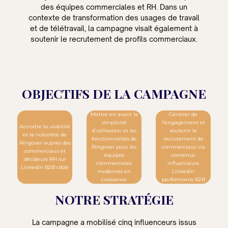
des équipes commerciales et RH. Dans un
contexte de transformation des usages de travail
et de télétravail, la campagne visait également à
soutenir le recrutement de profils commerciaux.
OBJECTIFS DE LA CAMPAGNE
Mettre en avant la
Générer de
simplicité
l’engagement et
Accroître la visibilité
d’utilisation et les
soutenir le
et la notoriété de
fonctionnalités de
recrutement de
Ringover auprès des
Ringover pour les
commerciaux via
commerciaux et
équipes
contenus
décideurs RH sur
commerciales
influenceurs
LinkedIn B2B ciblé
modernes en
LinkedIn
croissance
performants B2B
NOTRE STRATÉGIE
La campagne a mobilisé cinq influenceurs issus