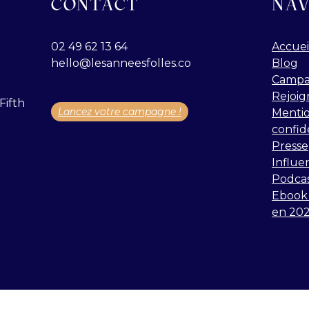
CONTACT
NAV
02 49 62 13 64
Accuei
hello@lesanneesfolles.co
Blog
Campa
Rejoig
Fifth
Lancez votre campagne !
Mentio
confid
Presse
Influe
Podca
Ebook 
en 20