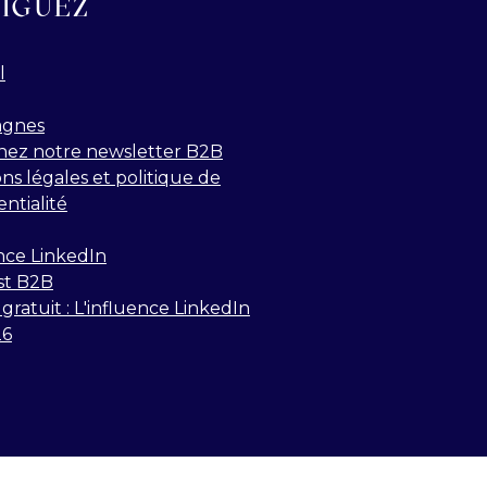
IGUEZ
l
gnes
nez notre newsletter B2B
ns légales et politique de
entialité
nce LinkedIn
st B2B
gratuit : L'influence LinkedIn
26