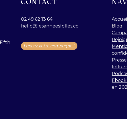
CONTACT
NAV
02 49 62 13 64
Accuei
hello@lesanneesfolles.co
Blog
Campa
Rejoig
Fifth
Lancez votre campagne !
Mentio
confid
Presse
Influe
Podca
Ebook 
en 20