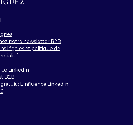
IGUEZ
l
gnes
nez notre newsletter B2B
ns légales et politique de
entialité
nce LinkedIn
st B2B
gratuit : L'influence LinkedIn
26