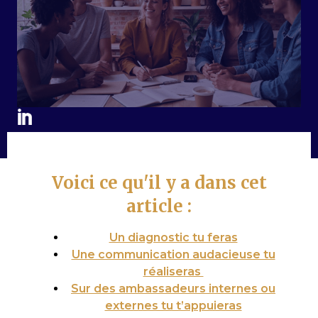
Voici ce qu'il y a dans cet
article :
Un diagnostic tu feras
Une communication audacieuse tu
réaliseras
Sur des ambassadeurs internes ou
externes tu t’appuieras