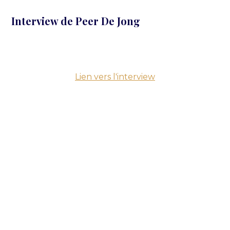
Interview de Peer De Jong
Lien vers l'interview
Nous avons récemment eu l'opportunité exceptionnelle
de produire et de réaliser une courte interview
passionnante et pragmatique de Peer De Jong dans le
cadre d’un diner exclusif du Cercle Odéon.
En moins de 3 minutes, M. De Jong nous partage ses
réflexions en lien avec son expertise et le thème de la
soirée : « Sécurité et sociétés privées : l’État est-il toujours
le seul artisan de la paix ? »
L’invité d’honneur partage avec nous des anecdotes de