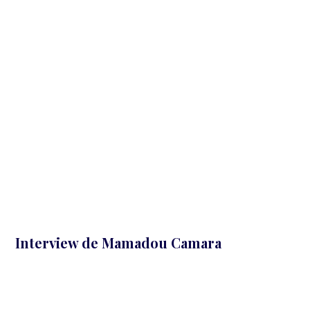
La thématique ? « Transformer l’économie de la mort en
une économie de la vie : comment repenser notre
modèle de société ? »
Des questions originales qui vous permettrons de
découvrir les aspirations, intérêts et vie personnelle de ce
personnage d'envergure !
Interview de Mamadou Camara
L’entrevue complète et exclusive, imaginée et produite