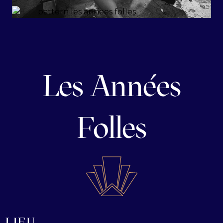
Les Années
Folles
LIEU