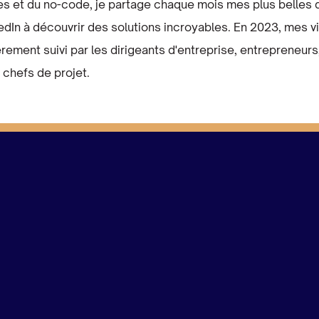
es et du no-code, je partage chaque mois mes plus belles
In à découvrir des solutions incroyables. En 2023, mes v
lièrement suivi par les dirigeants d'entreprise, entreprene
chefs de projet.‍
sionné par notre
es risques et changer
toolbox, une agence