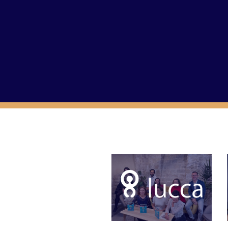
Ma phrase
" Mener une vie remplie comme une histoire d
------------------------------