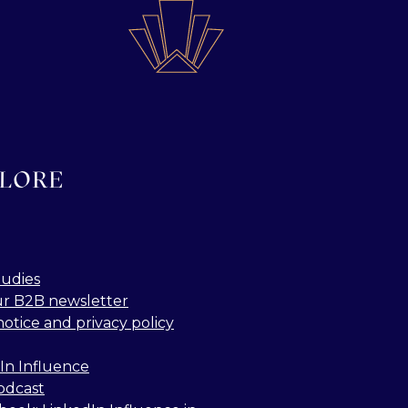
LORE
tudies
ur B2B newsletter
notice and privacy policy
In Influence
odcast