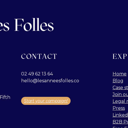
s Folles
CONTACT
EXP
02 49 62 13 64
Home
hello@lesanneesfolles.co
Blog
Case s
Join o
Fifth
Start your campaign!
Legal 
Press
Linked
B2B P