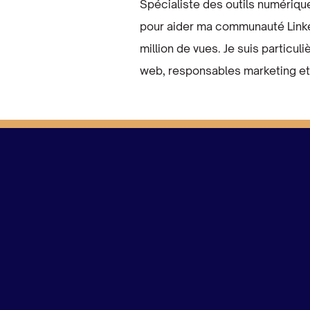
Spécialiste des outils numériqu
pour aider ma communauté Linked
million de vues. Je suis particu
web, responsables marketing et 
Entrepreneur dans l'âme, j'ai toujours été pas
capacité à résoudre des problèmes, prendre d
la donne grâce à la Tech. Co-fondateur de Ze