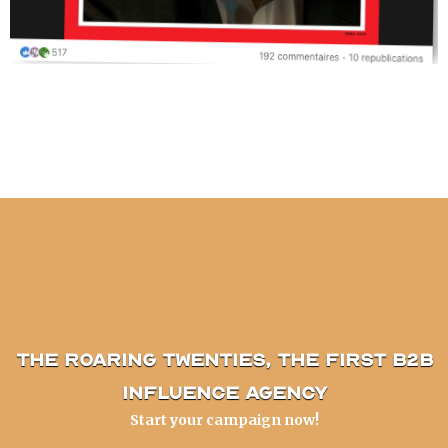
The Roaring Twenties, the first B2B
influence agency
Start your campaign now!