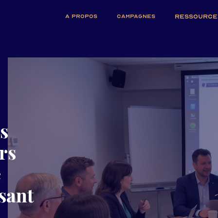
A PROPOS
CAMPAGNES
RESSOURCE
s
rs
e
sant